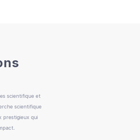
ons
s scientifique et
rche scientifique
x prestigieux qui
mpact.