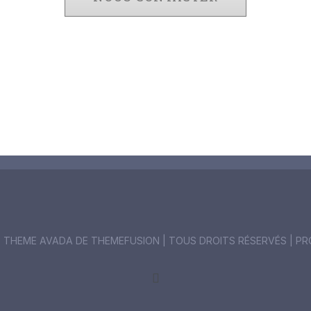
| THEME AVADA DE
THEMEFUSION
| TOUS DROITS RÉSERVÉS | P
facebook