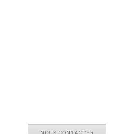
Le futur des
nanomatériau
s un centre de recherche multidiscipl
se et une infrastructure scientifique d
 et la caractérisation des nanomatéria
systèmes nanométriques.
NOUS CONTACTER