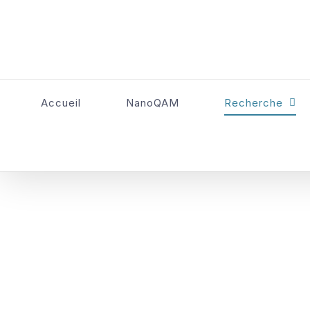
Skip
to
content
Accueil
NanoQAM
Recherche
Publications