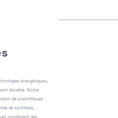
es
chnologies énergétiques,
ment durable. Notre
tion de scientifiques
himie de synthèse,
ique) combinant des