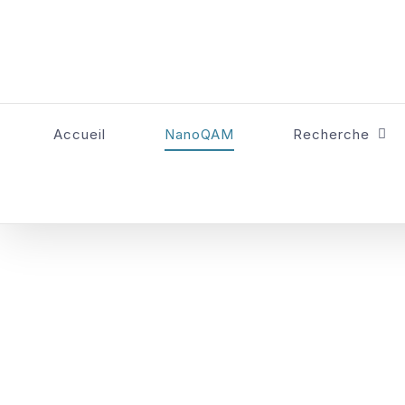
Skip
to
content
Accueil
NanoQAM
Recherche
NanoQAM