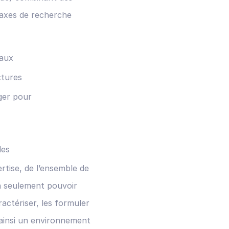
 axes de recherche
iaux
ctures
ger pour
les
rtise, de l’ensemble de
n seulement pouvoir
actériser, les formuler
t ainsi un environnement