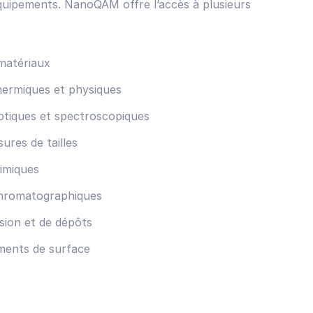
quipements. NanoQAM offre l’accès à plusieurs
matériaux
hermiques et physiques
ptiques et spectroscopiques
ures de tailles
imiques
chromatographiques
sion et de dépôts
ments de surface