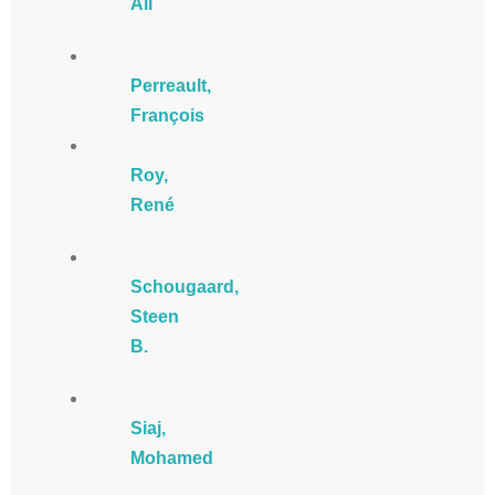
Ali
Perreault,
François
Roy,
René
Schougaard,
Steen
B.
Siaj,
Mohamed